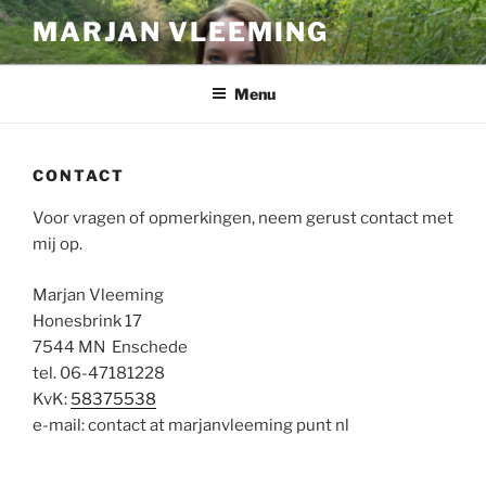
Ga
MARJAN VLEEMING
naar
de
inhoud
Menu
CONTACT
Voor vragen of opmerkingen, neem gerust contact met
mij op.
Marjan Vleeming
Honesbrink 17
7544 MN Enschede
tel. 06-47181228
KvK:
58375538
e-mail: contact at marjanvleeming punt nl