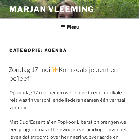
Ga
MARJAN VLEEMING
naar
de
inhoud
Menu
CATEGORIE:
AGENDA
Zondag 17 mei
Kom zoals je bent en
be’leef’
Op zondag 17 mei nemen we je mee in een muzikale
reis waarin verschillende liederen samen één verhaal
vormen.
Met Duo ‘Essentia’ en Popkoor Liberation brengen we
een programma vol beleving en verbinding — over het
leven dat stroomt, over herinnering, over aarde en