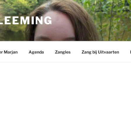
LEEMING
r Marjan
Agenda
Zangles
Zang bij Uitvaarten