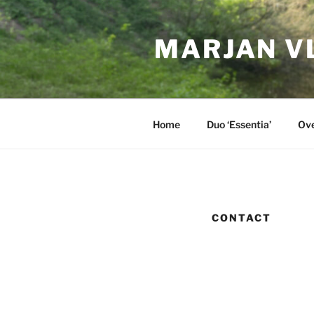
Ga
naar
MARJAN V
de
inhoud
Home
Duo ‘Essentia’
Ove
CONTACT